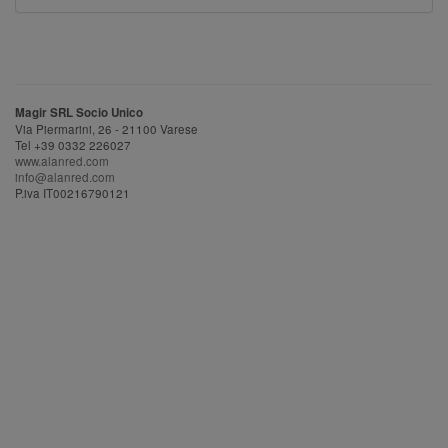
Magir SRL Socio Unico
Via Piermarini, 26 - 21100 Varese
Tel +39 0332 226027
www.alanred.com
info@alanred.com
P.iva IT00216790121
nnlw23ybvwezyndaf0gbya2j