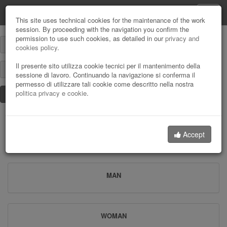
Magir SRL WebShop
This site uses technical cookies for the maintenance of the work
session. By proceeding with the navigation you confirm the
permission to use such cookies, as detailed in our
privacy and
User
cookies policy
.
name
or
Password:
Il presente sito utilizza cookie tecnici per il mantenimento della
email
sessione di lavoro. Continuando la navigazione si conferma il
address:
permesso di utilizzare tali cookie come descritto nella nostra
politica privacy e cookie
.
Remember password
Login
Home
Browse by Gender
Accept
MAN
WOMAN